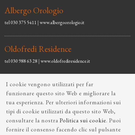
Albergo Orologio
tel 030 375 5411
|
www.albergoorologio.it
Oldofredi Residence
tel 030 988 63 28
|
www.oldofrediresidence.it
I cookie vengono utilizzati per far
funzionare questo sito Web e migliorare la
tua esperienza. Per ulteriori informazioni sui
tipi di cookie utilizzati da questo sito Web,
2018 © L'Oste Sobrio Tutti i diritti riservati
consultare la nostra
Politica sui cookie
. Puoi
fornire il consenso facendo clic sul pulsante
L'Oste Sobrio
|
Via Cesare Beccaria 6, 25121 Brescia (BS)